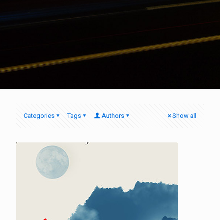
Categories
Tags
Authors
Show all