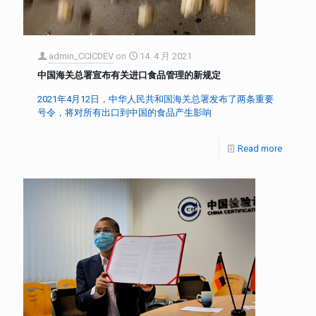
admin_CCICDEV
on
14. 4 月 2021
中国海关总署宣布有关进口食品管理的新规定
2021年4月12日，中华人民共和国海关总署发布了两条重要
号令，将对所有出口到中国的食品产生影响
Read more