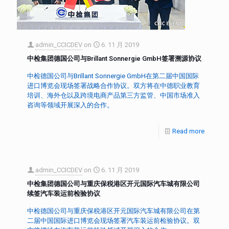
admin_CCICDEV
on
6. 11 月 2019
中检集团德国公司与Brillant Sonnergie GmbH签署溯源协议
中检德国公司与Brillant Sonnergie GmbH在第二届中国国际
进口博览会现场签署战略合作协议。双方将在中德职业教育
培训、海外仓以及跨境电商产品第三方监管、中国市场准入
咨询等领域开展深入的合作。
Read more
admin_CCICDEV
on
6. 11 月 2019
中检集团德国公司与重庆保税港区开元国际汽车城有限公司
续签汽车装运前检验协议
中检德国公司与重庆保税港区开元国际汽车城有限公司在第
二届中国国际进口博览会现场签署汽车装运前检验协议。双