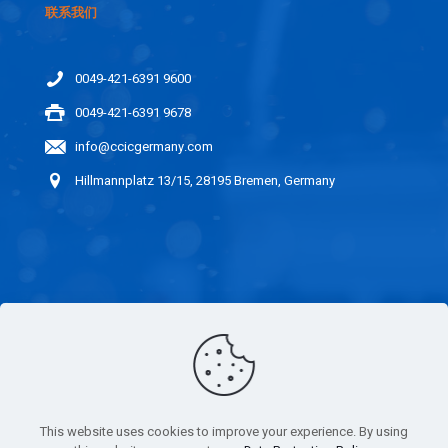
联系我们
0049-421-6391 9600
0049-421-6391 9678
info@ccicgermany.com
Hillmannplatz 13/15, 28195 Bremen, Germany
实用链接
IMPRINT
This website uses cookies to improve your experience. By using
公正性声明