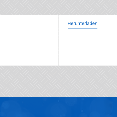
Herunterladen