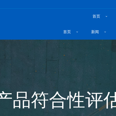
首页
首页
新闻
产品符合性评