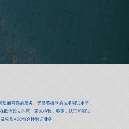
了优质而可靠的服务。凭借着雄厚的技术测试水平，
集团在欧洲设立的第一家以检验，鉴定，认证和测试
R以及埃及VOC符合性验证业务。