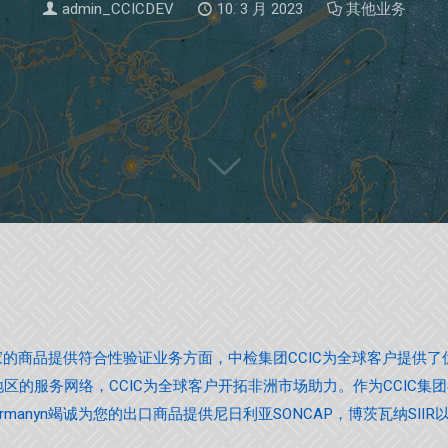
admin_CCICDEV
10. 3 月 2023
其他业务
的商品提供符合性验证业务方面，中检集团CCIC为全球客户提供
区的服务网络，CCIC为全球客户开拓非洲市场助力。作为CCIC
rmanyn竭诚为您的出口商品提供尼日利亚SONCAP，博茨瓦纳SII