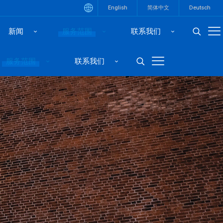
English
简体中文
Deutsch
新闻
服务范围
联系我们
服务范围
联系我们