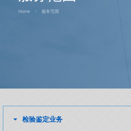
Home
服务范围
检验鉴定业务